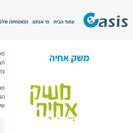
Ski
t
conten
עמוד הבית
מי אנחנו
המומחיות שלנו
משק
משק אחיה
בח
מו
הב
שלהם 