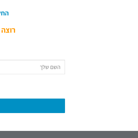
החל מ 3,000 ש"ח לדו"ח, בה
רוצה 